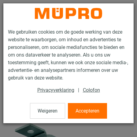
Contact
We gebruiken cookies om de goede werking van deze
website te waarborgen, om inhoud en advertenties te
personaliseren, om sociale mediafuncties te bieden en
om ons dataverkeer te analyseren. Als u ons uw
toestemming geeft, kunnen we ook onze sociale media-,
Producten
Bevestigingstechniek
Ventilatiebevestiging
advertentie- en analysepartners informeren over uw
Installatierails voor luchtkanaalbevestiging
MPC Zijhoeken
gebruik van deze website.
30 / 62
Privacyverklaring
|
Colofon
MPC Zijhoeken
Weigeren
Accepteren