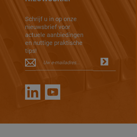
Schrijf u in op onze
nieuwsbrief voor
actuele aanbiedingen
en nuttige praktische
tips!