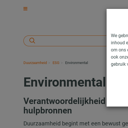
We gebr
inhoud e
om ons d
ook onze
Duurzaamheid
ESG
Environmental
gebruik 
Environmental
Verantwoordelijkheid voor 
hulpbronnen
Duurzaamheid begint met een bewust ge