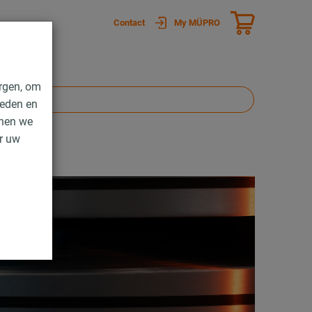
Contact
My MÜPRO
rgen, om
ieden en
nnen we
er uw