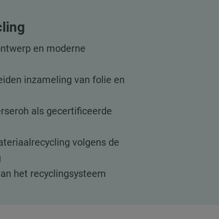
ling
sontwerp en moderne
iden inzameling van folie en
seroh als gecertificeerde
teriaalrecycling volgens de
g
 van het recyclingsysteem