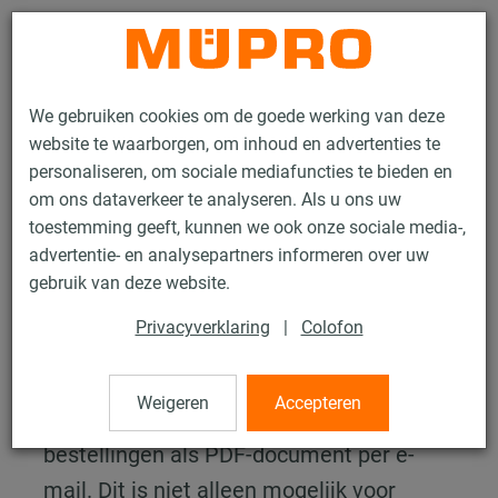
Contact
We gebruiken cookies om de goede werking van deze
website te waarborgen, om inhoud en advertenties te
personaliseren, om sociale mediafuncties te bieden en
om ons dataverkeer te analyseren. Als u ons uw
toestemming geeft, kunnen we ook onze sociale media-,
Services
Digitale services
Electronische rekening
advertentie- en analysepartners informeren over uw
gebruik van deze website.
Electronische rekening
Privacyverklaring
|
Colofon
Handig, snel en gratis
Weigeren
Accepteren
Wij sturen u graag de facturen voor uw
bestellingen als PDF-document per e-
mail. Dit is niet alleen mogelijk voor