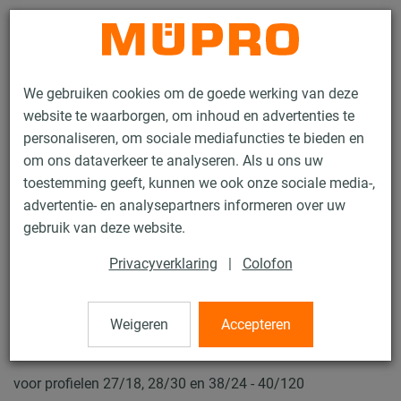
Contact
We gebruiken cookies om de goede werking van deze
website te waarborgen, om inhoud en advertenties te
personaliseren, om sociale mediafuncties te bieden en
om ons dataverkeer te analyseren. Als u ons uw
toestemming geeft, kunnen we ook onze sociale media-,
Producten
Bevestigingstechniek
Ventilatiebevestiging
advertentie- en analysepartners informeren over uw
Installatierails voor luchtkanaalbevestiging
gebruik van deze website.
MPC Montagehoeken
Privacyverklaring
|
Colofon
29 / 62
Weigeren
Accepteren
MPC Montagehoeken
voor profielen 27/18, 28/30 en 38/24 - 40/120