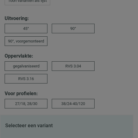
Toon varianten als lijst
Uitvoering:
45°
90°
90°, voorgemonteerd
Oppervlakte:
gegalvaniseerd
RVS 3.04
RVS 3.16
Voor profielen:
27/18, 28/30
38/24-40/120
Selecteer een variant