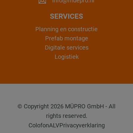
info@muepro.nl
SERVICES
Planning en constructie
Prefab montage
Digitale services
Logistiek
© Copyright 2026 MÜPRO GmbH - All
rights reserved.
Colofon
ALV
Privacyverklaring