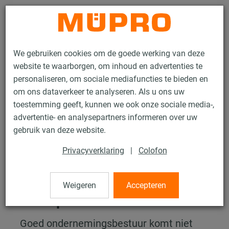
Contact
We gebruiken cookies om de goede werking van deze
website te waarborgen, om inhoud en advertenties te
personaliseren, om sociale mediafuncties te bieden en
om ons dataverkeer te analyseren. Als u ons uw
toestemming geeft, kunnen we ook onze sociale media-,
Duurzaamheid
ESG
Governance
advertentie- en analysepartners informeren over uw
gebruik van deze website.
Governance
Privacyverklaring
|
Colofon
Duidelijkheid.
Verantwoordelijkheid.
Weigeren
Accepteren
Transparantie.
Goed ondernemingsbestuur komt niet