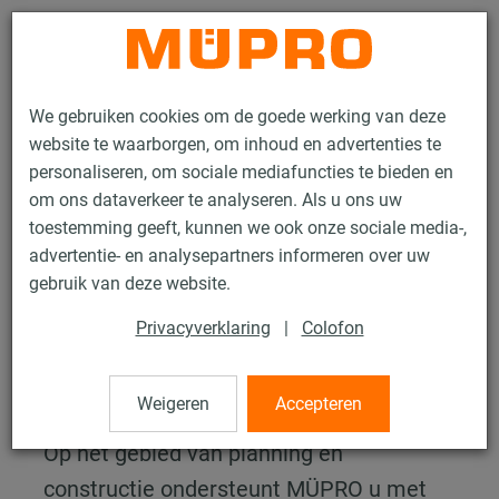
Contact
We gebruiken cookies om de goede werking van deze
website te waarborgen, om inhoud en advertenties te
personaliseren, om sociale mediafuncties te bieden en
om ons dataverkeer te analyseren. Als u ons uw
toestemming geeft, kunnen we ook onze sociale media-,
Services
Planning en constructie
Berekeningsbewijs
advertentie- en analysepartners informeren over uw
gebruik van deze website.
Statistische berekening
Privacyverklaring
|
Colofon
Uw project is bij ons in veilige
handen
Weigeren
Accepteren
Op het gebied van planning en
constructie ondersteunt MÜPRO u met