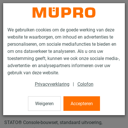
Contact
We gebruiken cookies om de goede werking van deze
website te waarborgen, om inhoud en advertenties te
personaliseren, om sociale mediafuncties te bieden en
om ons dataverkeer te analyseren. Als u ons uw
toestemming geeft, kunnen we ook onze sociale media-,
Producten
Bevestigingstechniek
Zware leidingbevestiging
advertentie- en analysepartners informeren over uw
Vastpunt en Glijbevestigingen voor zware leidingbevestiging
gebruik van deze website.
STATO® consoles bouwset
Privacyverklaring
|
Colofon
1 / 8
Weigeren
Accepteren
STATO® consoles bouwset
STATO® Console-bouwset, standaard uitvoering,