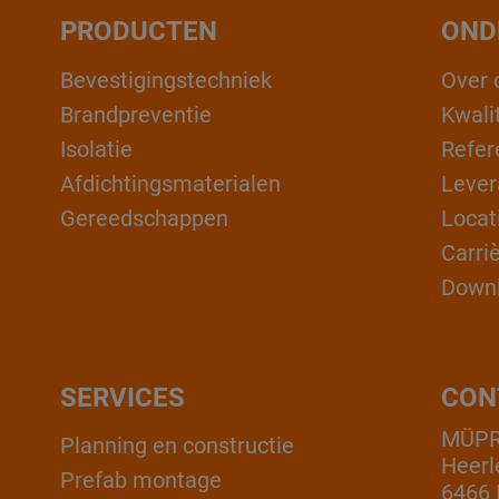
PRODUCTEN
OND
Bevestigingstechniek
Over 
Brandpreventie
Kwali
Isolatie
Refer
Afdichtingsmaterialen
Lever
Gereedschappen
Locat
Carri
Down
SERVICES
CON
MÜPR
Planning en constructie
Heerl
Prefab montage
6466 