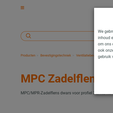
We gebr
inhoud e
om ons d
ook onze
Producten
Bevestigingstechniek
Ventilatiebevestiging
T
gebruik 
MPC Zadelflens
MPC/MPR-Zadelflens dwars voor profiel 38/40, 40/6