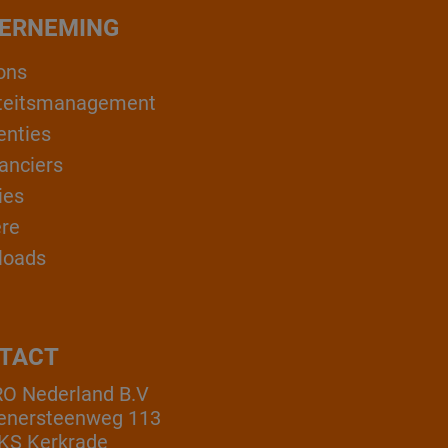
ERNEMING
ons
teitsmanagement
enties
anciers
ies
ère
loads
TACT
O Nederland B.V
enersteenweg 113
KS Kerkrade