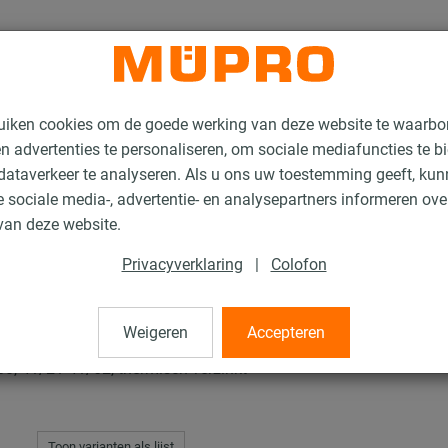
uiken cookies om de goede werking van deze website te waarbo
n advertenties te personaliseren, om sociale mediafuncties te b
ataverkeer te analyseren. Als u ons uw toestemming geeft, ku
 sociale media-, advertentie- en analysepartners informeren ov
hermisch verzinkte producten voor luchtkanaalbevestiging
MPC Zadelflens
van deze website.
Privacyverklaring
|
Colofon
Weigeren
Accepteren
0, 41/21-41/62, thermisch verzinkt
Toon varianten als lijst