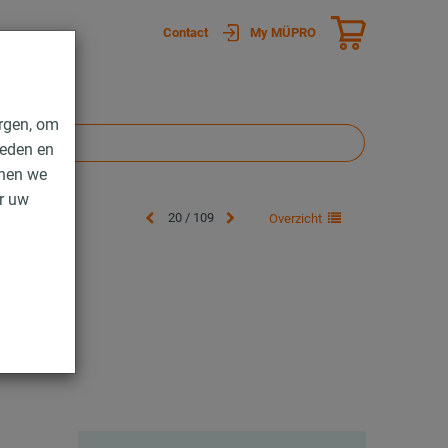
Contact
My MÜPRO
rgen, om
ieden en
nnen we
er uw
20 / 109
Overzicht