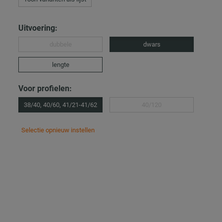
Uitvoering:
dubbele
dwars
lengte
Voor profielen:
38/40, 40/60, 41/21-41/62
40/120
Selectie opnieuw instellen