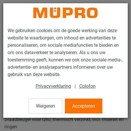
Contact
We gebruiken cookies om de goede werking van deze
website te waarborgen, om inhoud en advertenties te
personaliseren, om sociale mediafuncties te bieden en
om ons dataverkeer te analyseren. Als u ons uw
toestemming geeft, kunnen we ook onze sociale media-,
Producten
Bevestigingstechniek
Thermisch verzinkte producten
advertentie- en analysepartners informeren over uw
Thermisch verzinkte installatierails
MPT Draadbeugel
gebruik van deze website.
96 / 99
Privacyverklaring
|
Colofon
MPT Draadbeugel
Weigeren
Accepteren
Draadbeugel voor Q80, thermisch verzinkt, incl. moeren en
ringen