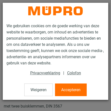
Contact
We gebruiken cookies om de goede werking van deze
website te waarborgen, om inhoud en advertenties te
personaliseren, om sociale mediafuncties te bieden en
om ons dataverkeer te analyseren. Als u ons uw
toestemming geeft, kunnen we ook onze sociale media-,
Producten
Bevestigingstechniek
Thermisch verzinkte producten
advertentie- en analysepartners informeren over uw
Thermisch verzinkte producten voor glijsleëen en toebehoren
gebruik van deze website.
Glijsleeën Type DHV-2
Privacyverklaring
|
Colofon
9 / 19
Weigeren
Accepteren
Glijsleeën Type DHV-2
met twee buisklemmen, DIN 3567