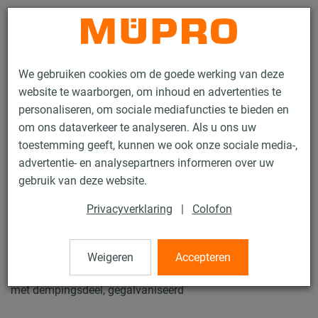
Contact
We gebruiken cookies om de goede werking van deze
website te waarborgen, om inhoud en advertenties te
personaliseren, om sociale mediafuncties te bieden en
om ons dataverkeer te analyseren. Als u ons uw
toestemming geeft, kunnen we ook onze sociale media-,
Producten
Bevestigingstechniek
Geluidsisolatie
advertentie- en analysepartners informeren over uw
Geluiddempende luchtkanaalbevestiging
Luchtkanaal-hoek
gebruik van deze website.
3 / 5
Privacyverklaring
|
Colofon
Luchtkanaal-hoek
Weigeren
Accepteren
met dempingsdeel, gegalvaniseerd