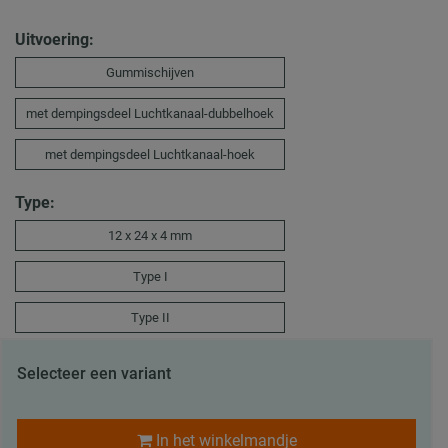
Uitvoering:
Gummischijven
met dempingsdeel Luchtkanaal-dubbelhoek
met dempingsdeel Luchtkanaal-hoek
Type:
12 x 24 x 4 mm
Type I
Type II
Selecteer een variant
In het winkelmandje