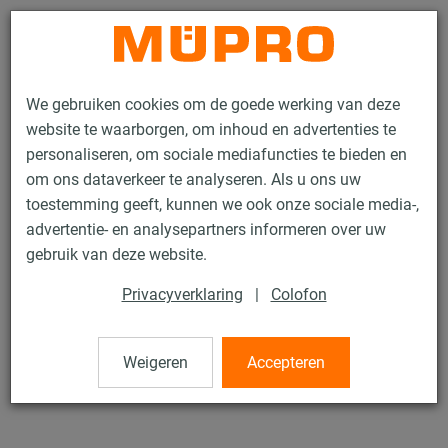
Contact
We gebruiken cookies om de goede werking van deze
website te waarborgen, om inhoud en advertenties te
personaliseren, om sociale mediafuncties te bieden en
om ons dataverkeer te analyseren. Als u ons uw
toestemming geeft, kunnen we ook onze sociale media-,
Producten
Bevestigingstechniek
Ventilatiebevestiging
advertentie- en analysepartners informeren over uw
Montagetoebehoren voor het luchtkanaalbevestiging
gebruik van deze website.
Blindklinknagels
Privacyverklaring
|
Colofon
5 / 6
Weigeren
Accepteren
Blindklinknagels