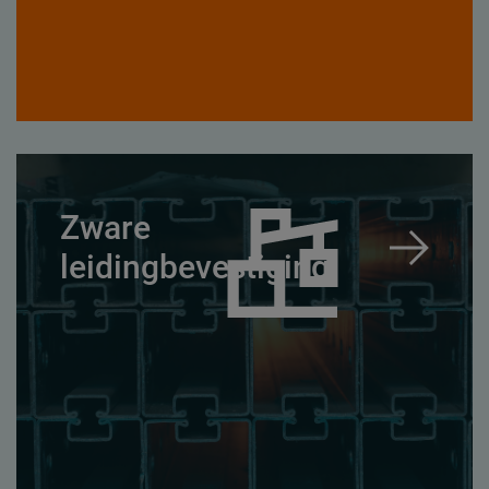
Zware
leidingbevestiging