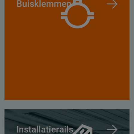
Buisklemmen
Installatierails