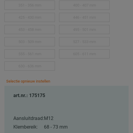
351 - 356 mm
400 - 407 mm
425 - 430 mm
446 - 451 mm
453 - 458 mm
495 - 501 mm
503 - 509 mm
527 - 533 mm
555 - 561 mm
605 - 611 mm
630 - 636 mm
Selectie opnieuw instellen
art.nr.: 175175
Aansluitdraad:
M12
Klembereik:
68 - 73 mm