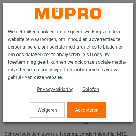
Contact
We gebruiken cookies om de goede werking van deze
website te waarborgen, om inhoud en advertenties te
personaliseren, om sociale mediafuncties te bieden en
om ons dataverkeer te analyseren. Als u ons uw
toestemming geeft, kunnen we ook onze sociale media-,
Producten
Brandpreventie
Brand geteste bevestigingen
advertentie- en analysepartners informeren over uw
Buisklemmen
Schroefbuisklemmen, zware uitvoering
gebruik van deze website.
4 / 10
Privacyverklaring
|
Colofon
Schroefbuisklemmen, zware
Weigeren
Accepteren
uitvoering
Schroefbuisklem zware uitvoering, zonder inlegstrip, M12,