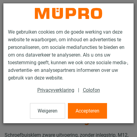
Contact
We gebruiken cookies om de goede werking van deze
website te waarborgen, om inhoud en advertenties te
personaliseren, om sociale mediafuncties te bieden en
om ons dataverkeer te analyseren. Als u ons uw
toestemming geeft, kunnen we ook onze sociale media-,
Producten
Brandpreventie
Brand geteste bevestigingen
advertentie- en analysepartners informeren over uw
Buisklemmen
Schroefbuisklemmen, zware uitvoering
gebruik van deze website.
4 / 10
Privacyverklaring
|
Colofon
Schroefbuisklemmen, zware
Weigeren
Accepteren
uitvoering
Schroefbuisklem zware uitvoering, zonder inlegstrip, M12,