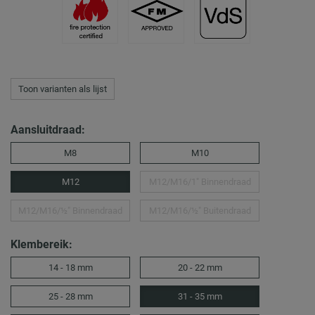
Toon varianten als lijst
Aansluitdraad:
M8
M10
M12
M12/M16/1″ Binnendraad
M12/M16/½″ Binnendraad
M12/M16/½″ Buitendraad
Klembereik:
14 - 18 mm
20 - 22 mm
25 - 28 mm
31 - 35 mm