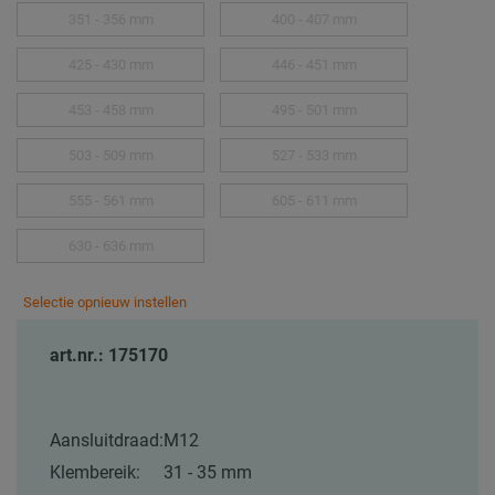
351 - 356 mm
400 - 407 mm
425 - 430 mm
446 - 451 mm
453 - 458 mm
495 - 501 mm
503 - 509 mm
527 - 533 mm
555 - 561 mm
605 - 611 mm
630 - 636 mm
Selectie opnieuw instellen
art.nr.: 175170
Aansluitdraad:
M12
Klembereik:
31 - 35 mm