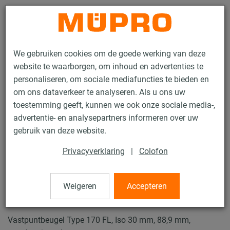
Contact
We gebruiken cookies om de goede werking van deze
website te waarborgen, om inhoud en advertenties te
personaliseren, om sociale mediafuncties te bieden en
om ons dataverkeer te analyseren. Als u ons uw
toestemming geeft, kunnen we ook onze sociale media-,
Producten
Bevestigingstechniek
Zware leidingbevestiging
advertentie- en analysepartners informeren over uw
Vastpunt en Glijbevestigingen voor zware leidingbevestiging
gebruik van deze website.
Vastpuntbeugels Type 170 FL
Privacyverklaring
|
Colofon
3 / 8
Weigeren
Accepteren
Vastpuntbeugels Type 170 FL
Vastpuntbeugel Type 170 FL, Iso 30 mm, 88,9 mm,