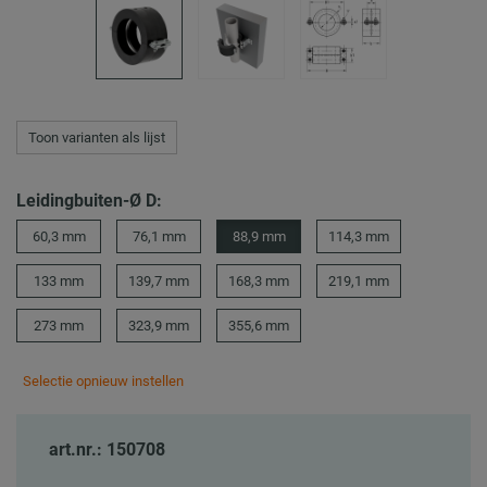
Toon varianten als lijst
Leidingbuiten-Ø D:
60,3 mm
76,1 mm
88,9 mm
114,3 mm
133 mm
139,7 mm
168,3 mm
219,1 mm
273 mm
323,9 mm
355,6 mm
Selectie opnieuw instellen
art.nr.: 150708