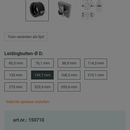
Toon varianten als lijst
Leidingbuiten-Ø D:
60,3 mm
76,1 mm
88,9 mm
114,3 mm
133 mm
139,7 mm
168,3 mm
219,1 mm
273 mm
323,9 mm
355,6 mm
Selectie opnieuw instellen
art.nr.: 150710