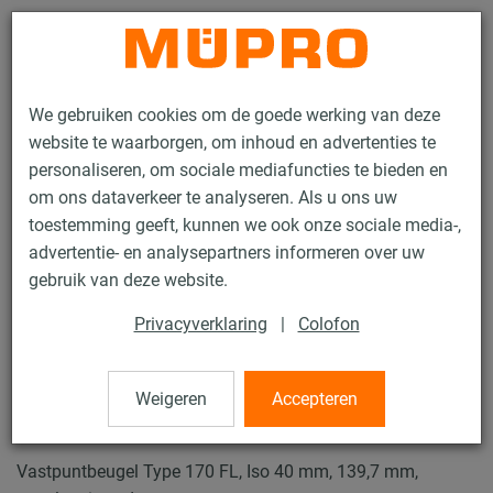
Contact
We gebruiken cookies om de goede werking van deze
website te waarborgen, om inhoud en advertenties te
personaliseren, om sociale mediafuncties te bieden en
om ons dataverkeer te analyseren. Als u ons uw
toestemming geeft, kunnen we ook onze sociale media-,
Producten
Bevestigingstechniek
Zware leidingbevestiging
advertentie- en analysepartners informeren over uw
Vastpunt en Glijbevestigingen voor zware leidingbevestiging
gebruik van deze website.
Vastpuntbeugels Type 170 FL
Privacyverklaring
|
Colofon
3 / 8
Weigeren
Accepteren
Vastpuntbeugels Type 170 FL
Vastpuntbeugel Type 170 FL, Iso 40 mm, 139,7 mm,