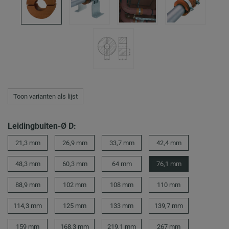
Toon varianten als lijst
Leidingbuiten-Ø D:
21,3 mm
26,9 mm
33,7 mm
42,4 mm
48,3 mm
60,3 mm
64 mm
76,1 mm
88,9 mm
102 mm
108 mm
110 mm
114,3 mm
125 mm
133 mm
139,7 mm
159 mm
168,3 mm
219,1 mm
267 mm