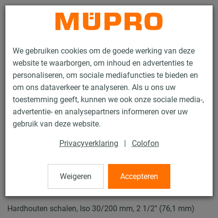
Contact
We gebruiken cookies om de goede werking van deze
website te waarborgen, om inhoud en advertenties te
personaliseren, om sociale mediafuncties te bieden en
om ons dataverkeer te analyseren. Als u ons uw
toestemming geeft, kunnen we ook onze sociale media-,
Producten
Bevestigingstechniek
Zware leidingbevestiging
advertentie- en analysepartners informeren over uw
Vastpunt en Glijbevestigingen voor zware leidingbevestiging
gebruik van deze website.
Hardhouten schalen
Privacyverklaring
|
Colofon
2 / 8
Weigeren
Accepteren
Hardhouten schalen
Hardhouten schalen, Iso 30/200 mm, 2 1/2" (76,1 mm)