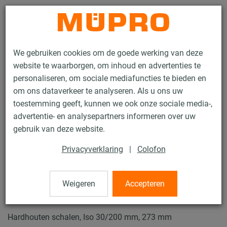
Contact
We gebruiken cookies om de goede werking van deze
website te waarborgen, om inhoud en advertenties te
personaliseren, om sociale mediafuncties te bieden en
om ons dataverkeer te analyseren. Als u ons uw
toestemming geeft, kunnen we ook onze sociale media-,
Producten
Bevestigingstechniek
Zware leidingbevestiging
advertentie- en analysepartners informeren over uw
Vastpunt en Glijbevestigingen voor zware leidingbevestiging
gebruik van deze website.
Hardhouten schalen
Privacyverklaring
|
Colofon
2 / 8
Weigeren
Accepteren
Hardhouten schalen
Hardhouten schalen, Iso 30/200 mm, 273 mm