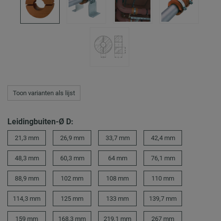
Toon varianten als lijst
Leidingbuiten-Ø D:
21,3 mm
26,9 mm
33,7 mm
42,4 mm
48,3 mm
60,3 mm
64 mm
76,1 mm
88,9 mm
102 mm
108 mm
110 mm
114,3 mm
125 mm
133 mm
139,7 mm
159 mm
168,3 mm
219,1 mm
267 mm