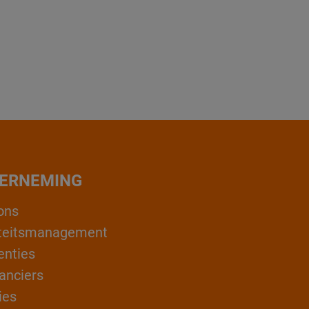
ERNEMING
ons
teitsmanagement
enties
anciers
ies