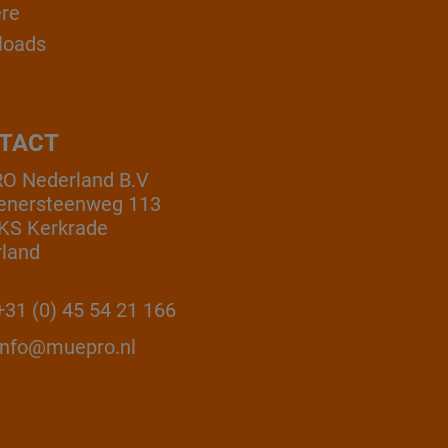
ère
loads
TACT
O Nederland B.V
enersteenweg 113
KS Kerkrade
land
31 (0) 45 54 21 166
info@muepro.nl