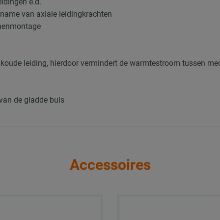
idingen e.d.
pname van axiale leidingkrachten
nnenmontage
 koude leiding, hierdoor vermindert de warmtestroom tussen me
van de gladde buis
Accessoires