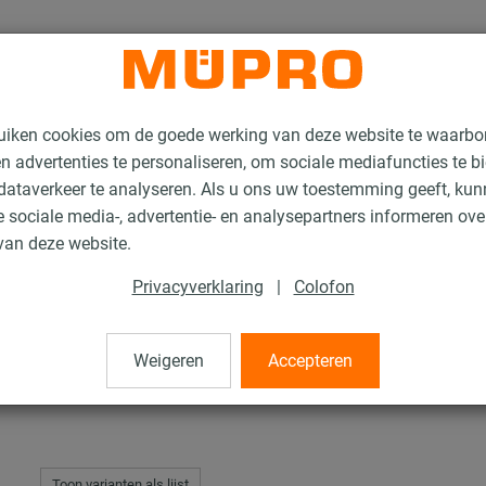
uiken cookies om de goede werking van deze website te waarbo
n advertenties te personaliseren, om sociale mediafuncties te b
ataverkeer te analyseren. Als u ons uw toestemming geeft, ku
 sociale media-, advertentie- en analysepartners informeren ov
Vastpunt en Glijbevestigingen voor zware leidingbevestiging
Hardhouten 
van deze website.
Privacyverklaring
|
Colofon
en
Weigeren
Accepteren
Toon varianten als lijst