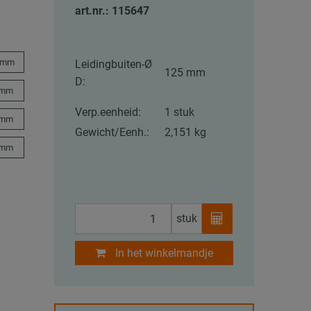
art.nr.: 115647
 mm
Leidingbuiten-Ø
125 mm
D:
 mm
Verp.eenheid:
1 stuk
 mm
Gewicht/Eenh.:
2,151 kg
 mm
stuk
In het winkelmandje