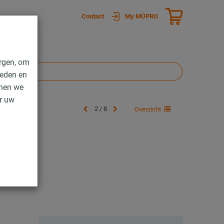
Contact
My MÜPRO
rgen, om
ieden en
nnen we
er uw
2 / 8
Overzicht
schalen