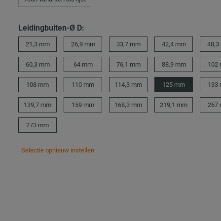
Leidingbuiten-Ø D:
21,3 mm
26,9 mm
33,7 mm
42,4 mm
48,3
60,3 mm
64 mm
76,1 mm
88,9 mm
102
108 mm
110 mm
114,3 mm
125 mm
133
139,7 mm
159 mm
168,3 mm
219,1 mm
267
273 mm
Selectie opnieuw instellen