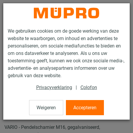
Contact
We gebruiken cookies om de goede werking van deze
website te waarborgen, om inhoud en advertenties te
personaliseren, om sociale mediafuncties te bieden en
om ons dataverkeer te analyseren. Als u ons uw
toestemming geeft, kunnen we ook onze sociale media-,
Producten
Bevestigingstechniek
Zware leidingbevestiging
advertentie- en analysepartners informeren over uw
MPT Draagprofielen voor zware leidingbevestiging
gebruik van deze website.
VARIO Pendelscharnieren
Privacyverklaring
|
Colofon
37 / 37
Weigeren
Accepteren
VARIO Pendelscharnieren
VARIO - Pendelscharnier M16, gegalvaniseerd,