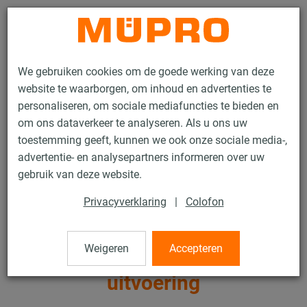
Contact
We gebruiken cookies om de goede werking van deze
website te waarborgen, om inhoud en advertenties te
personaliseren, om sociale mediafuncties te bieden en
om ons dataverkeer te analyseren. Als u ons uw
toestemming geeft, kunnen we ook onze sociale media-,
Producten
Bevestigingstechniek
Zware leidingbevestiging
advertentie- en analysepartners informeren over uw
Buisklemmen en toebehoren voor zware leidingbevestiging
gebruik van deze website.
Schroefbuisklemmen, zware uitvoering
Privacyverklaring
|
Colofon
3 / 13
Weigeren
Accepteren
Schroefbuisklemmen, zware
uitvoering