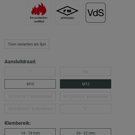
Toon varianten als lijst
Aansluitdraad:
1″
M8
M10
M12
M12/M16/1″ Binnendraad
M12/M16/½″ Binnendraad
M12/M16/½″ Buitendraad
½″
Klembereik:
14 - 18 mm
20 - 22 mm