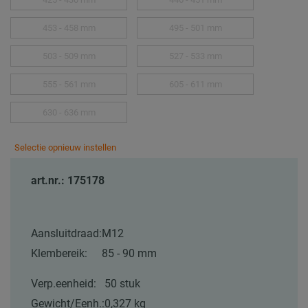
453 - 458 mm
495 - 501 mm
503 - 509 mm
527 - 533 mm
555 - 561 mm
605 - 611 mm
630 - 636 mm
Selectie opnieuw instellen
art.nr.: 175178
Aansluitdraad:
M12
Klembereik:
85 - 90 mm
Verp.eenheid:
50 stuk
Gewicht/Eenh.:
0,327 kg