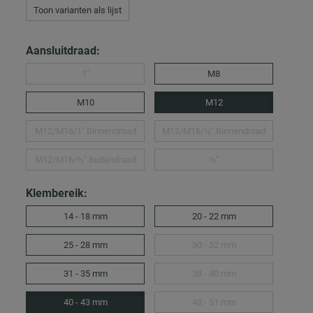
Toon varianten als lijst
Aansluitdraad:
1″
M8
M10
M12
M12/M16/1″ Binnendraad
M12/M16/½″ Binnendraad
M12/M16/½″ Buitendraad
½″
Klembereik:
14 - 18 mm
20 - 22 mm
25 - 28 mm
30 - 32 mm
31 - 35 mm
38 - 40 mm
40 - 43 mm
48 - 51 mm