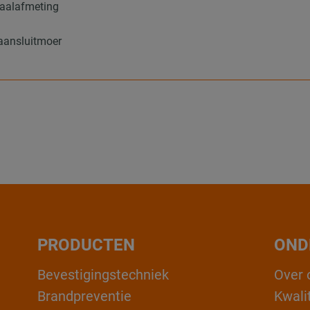
iaalafmeting
 aansluitmoer
PRODUCTEN
OND
Bevestigingstechniek
Over 
Brandpreventie
Kwali