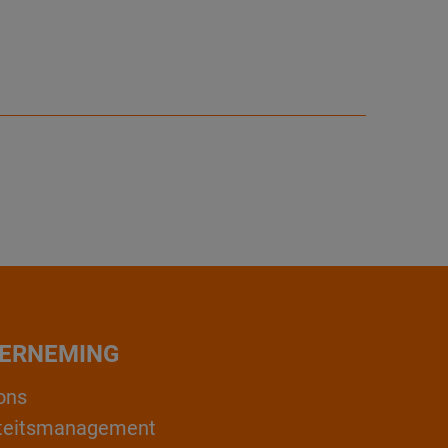
ERNEMING
ons
teitsmanagement