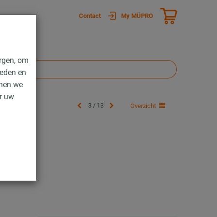
Contact
My MÜPRO
rgen, om
ieden en
nnen we
er uw
3 / 13
Overzicht