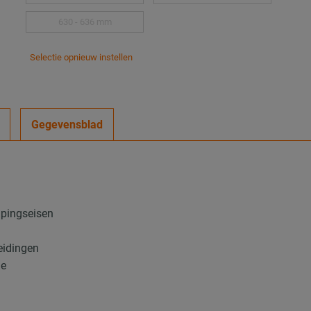
630 - 636 mm
Selectie opnieuw instellen
Gegevensblad
mpingseisen
leidingen
ge