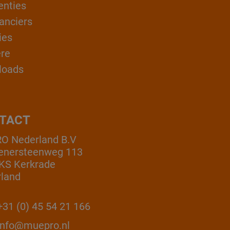
enties
anciers
ies
ère
loads
TACT
O Nederland B.V
enersteenweg 113
KS Kerkrade
land
31 (0) 45 54 21 166
info@muepro.nl