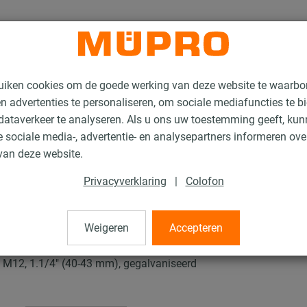
uiken cookies om de goede werking van deze website te waarbo
n advertenties te personaliseren, om sociale mediafuncties te b
ataverkeer te analyseren. Als u ons uw toestemming geeft, ku
 sociale media-, advertentie- en analysepartners informeren ov
Buisklemmen en toebehoren voor zware leidingbevestiging
van deze website.
Privacyverklaring
|
Colofon
en, zware uitvoering
Weigeren
Accepteren
p, M12, 1.1/4" (40-43 mm), gegalvaniseerd