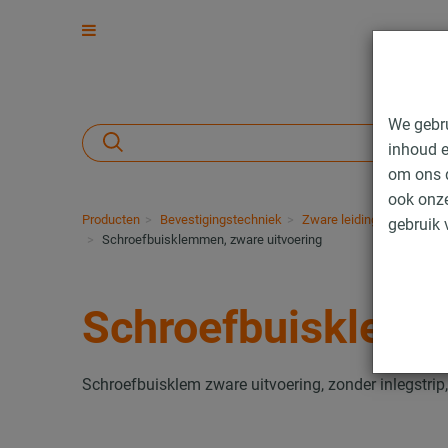
We gebr
inhoud e
om ons d
ook onze
Producten
Bevestigingstechniek
Zware leidingbevestiging
gebruik 
Schroefbuisklemmen, zware uitvoering
Schroefbuisklemm
Schroefbuisklem zware uitvoering, zonder inlegstri