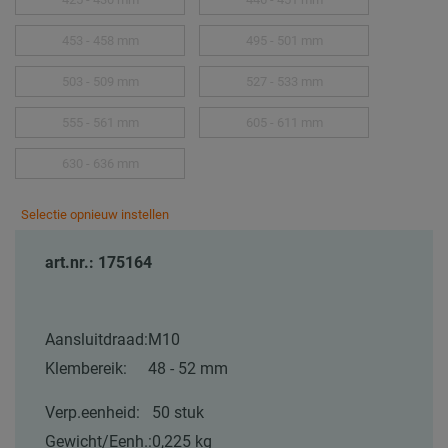
453 - 458 mm
495 - 501 mm
503 - 509 mm
527 - 533 mm
555 - 561 mm
605 - 611 mm
630 - 636 mm
Selectie opnieuw instellen
art.nr.: 175164
Aansluitdraad:
M10
Klembereik:
48 - 52 mm
Verp.eenheid:
50 stuk
Gewicht/Eenh.:
0,225 kg