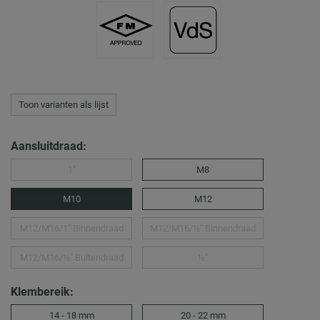
Toon varianten als lijst
Aansluitdraad:
1″
M8
M10
M12
M12/M16/1″ Binnendraad
M12/M16/½″ Binnendraad
M12/M16/½″ Buitendraad
½″
Klembereik:
14 - 18 mm
20 - 22 mm