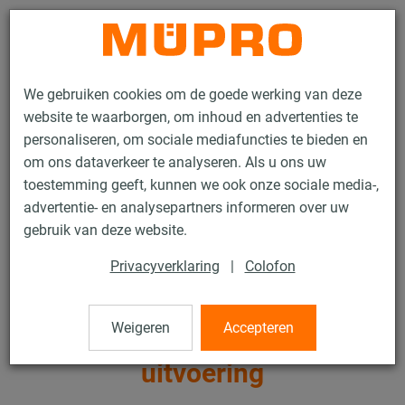
Contact
We gebruiken cookies om de goede werking van deze
website te waarborgen, om inhoud en advertenties te
personaliseren, om sociale mediafuncties te bieden en
om ons dataverkeer te analyseren. Als u ons uw
toestemming geeft, kunnen we ook onze sociale media-,
Producten
Bevestigingstechniek
Zware leidingbevestiging
advertentie- en analysepartners informeren over uw
Buisklemmen en toebehoren voor zware leidingbevestiging
gebruik van deze website.
Schroefbuisklemmen, zware uitvoering
Privacyverklaring
|
Colofon
3 / 13
Weigeren
Accepteren
Schroefbuisklemmen, zware
uitvoering