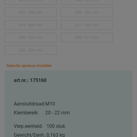
453 - 458 mm
495 - 501 mm
503 - 509 mm
527 - 533 mm
555 - 561 mm
605 - 611 mm
630 - 636 mm
Selectie opnieuw instellen
art.nr.: 175160
Aansluitdraad:
M10
Klembereik:
20 - 22 mm
Verp.eenheid:
100 stuk
Gewicht/Eenh.:
0,163 kg