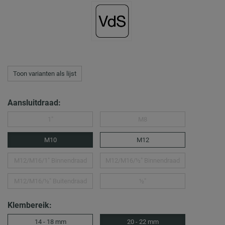
Toon varianten als lijst
Aansluitdraad:
1″
M8
M10
M12
M12/M16/1″ Binnendraad
M12/M16/½″ Binnendraad
M12/M16/½″ Buitendraad
½″
Klembereik:
14 - 18 mm
20 - 22 mm