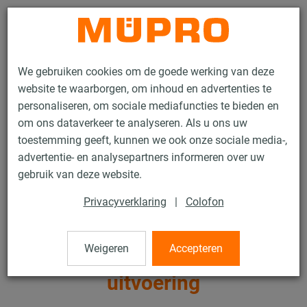
Contact
We gebruiken cookies om de goede werking van deze
website te waarborgen, om inhoud en advertenties te
personaliseren, om sociale mediafuncties te bieden en
om ons dataverkeer te analyseren. Als u ons uw
toestemming geeft, kunnen we ook onze sociale media-,
Producten
Bevestigingstechniek
Zware leidingbevestiging
advertentie- en analysepartners informeren over uw
Buisklemmen en toebehoren voor zware leidingbevestiging
gebruik van deze website.
Schroefbuisklemmen, zware uitvoering
Privacyverklaring
|
Colofon
3 / 13
Weigeren
Accepteren
Schroefbuisklemmen, zware
uitvoering