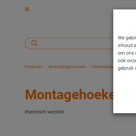
We gebr
inhoud e
om ons d
ook onze
Producten
Bevestigingstechniek
Ventilatiebevestiging
T
gebruik 
Montagehoeken
thermisch verzinkt