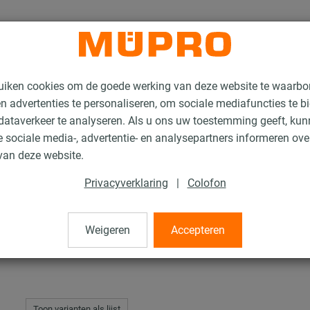
uiken cookies om de goede werking van deze website te waarbo
n advertenties te personaliseren, om sociale mediafuncties te b
ataverkeer te analyseren. Als u ons uw toestemming geeft, ku
 sociale media-, advertentie- en analysepartners informeren ov
hermisch verzinkte producten voor luchtkanaalbevestiging
Montagehoeken
van deze website.
Privacyverklaring
|
Colofon
Weigeren
Accepteren
Toon varianten als lijst