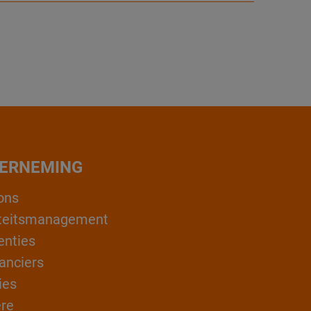
ERNEMING
ons
teitsmanagement
enties
anciers
ies
ère