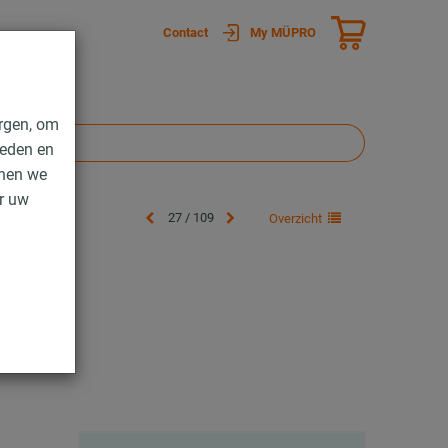
Contact
My MÜPRO
rgen, om
ieden en
nnen we
er uw
27 / 109
Overzicht