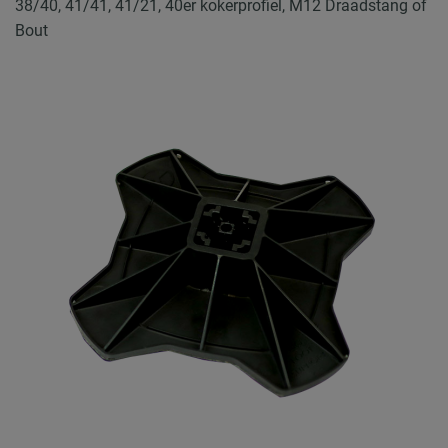
38/40, 41/41, 41/21, 40er kokerprofiel, M12 Draadstang of
Bout