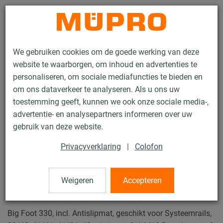
Contact
We gebruiken cookies om de goede werking van deze
website te waarborgen, om inhoud en advertenties te
personaliseren, om sociale mediafuncties te bieden en
om ons dataverkeer te analyseren. Als u ons uw
toestemming geeft, kunnen we ook onze sociale media-,
Producten
Bevestigingstechniek
Ventilatiebevestiging
advertentie- en analysepartners informeren over uw
Ondersteuningsconstructie voor luchtkanaalbevestiging
gebruik van deze website.
Big Foot 330
Privacyverklaring
|
Colofon
2 / 8
Weigeren
Accepteren
Big Foot 330
Big Foot 330, incl. Antislipmat, geschikt voor Systeemrails,