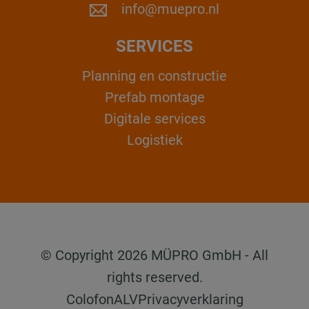
info@muepro.nl
SERVICES
Planning en constructie
Prefab montage
Digitale services
Logistiek
© Copyright 2026 MÜPRO GmbH - All
rights reserved.
Colofon
ALV
Privacyverklaring