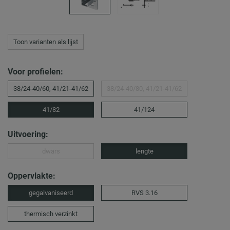
Toon varianten als lijst
Voor profielen:
38/24-40/60, 41/21-41/62
38/24-40/80, 41/21-41/62
41/82
41/124
Uitvoering:
dwars
lengte
Oppervlakte:
gegalvaniseerd
RVS 3.16
thermisch verzinkt