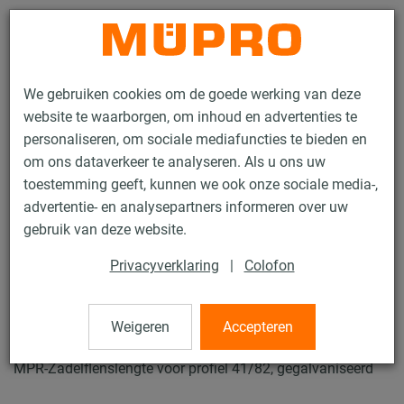
Contact
We gebruiken cookies om de goede werking van deze
website te waarborgen, om inhoud en advertenties te
personaliseren, om sociale mediafuncties te bieden en
om ons dataverkeer te analyseren. Als u ons uw
toestemming geeft, kunnen we ook onze sociale media-,
Producten
Bevestigingstechniek
Ventilatiebevestiging
advertentie- en analysepartners informeren over uw
Installatierails voor luchtkanaalbevestiging
MPR Zadelflens
gebruik van deze website.
16 / 73
Privacyverklaring
|
Colofon
MPR Zadelflens
Weigeren
Accepteren
MPR-Zadelflenslengte voor profiel 41/82, gegalvaniseerd