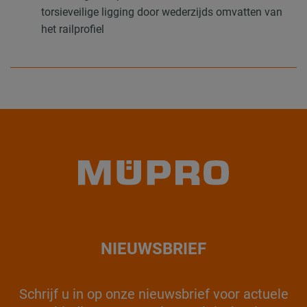
torsieveilige ligging door wederzijds omvatten van
het railprofiel
NIEUWSBRIEF
Schrijf u in op onze nieuwsbrief voor actuele