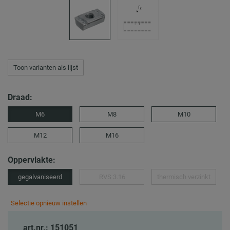
Toon varianten als lijst
Draad:
M6
M8
M10
M12
M16
Oppervlakte:
gegalvaniseerd
RVS 3.16
thermisch verzinkt
Selectie opnieuw instellen
art.nr.: 151051