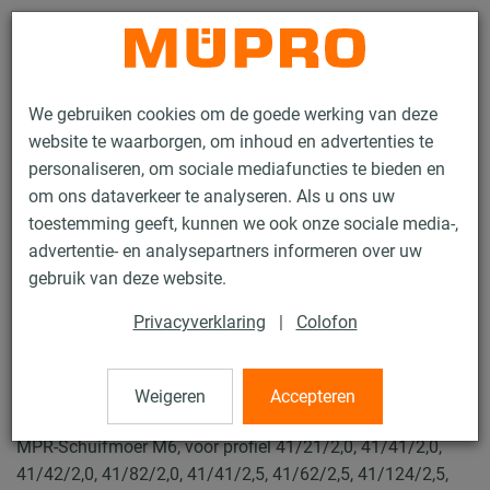
Contact
We gebruiken cookies om de goede werking van deze
website te waarborgen, om inhoud en advertenties te
personaliseren, om sociale mediafuncties te bieden en
om ons dataverkeer te analyseren. Als u ons uw
toestemming geeft, kunnen we ook onze sociale media-,
Producten
Bevestigingstechniek
Ventilatiebevestiging
advertentie- en analysepartners informeren over uw
Installatierails voor luchtkanaalbevestiging
MPR Schuifmoeren
gebruik van deze website.
8 / 73
Privacyverklaring
|
Colofon
MPR Schuifmoeren
Weigeren
Accepteren
MPR-Schuifmoer M6, voor profiel 41/21/2,0, 41/41/2,0,
41/42/2,0, 41/82/2,0, 41/41/2,5, 41/62/2,5, 41/124/2,5,