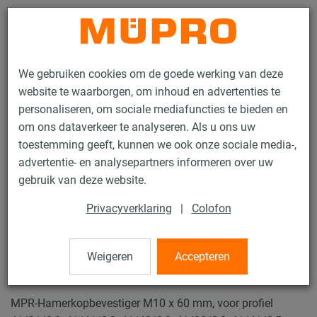
Contact
We gebruiken cookies om de goede werking van deze
website te waarborgen, om inhoud en advertenties te
personaliseren, om sociale mediafuncties te bieden en
om ons dataverkeer te analyseren. Als u ons uw
toestemming geeft, kunnen we ook onze sociale media-,
Producten
Bevestigingstechniek
Ventilatiebevestiging
advertentie- en analysepartners informeren over uw
Installatierails voor luchtkanaalbevestiging
gebruik van deze website.
MPR Hamerkopbevestigers
Privacyverklaring
|
Colofon
7 / 73
Weigeren
Accepteren
MPR Hamerkopbevestigers
MPR-Hamerkopbevestiger M10 x 60 mm, voor profiel