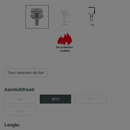
Toon varianten als lijst
Aansluitdraad:
M8
M10
M12
M16
Lengte: