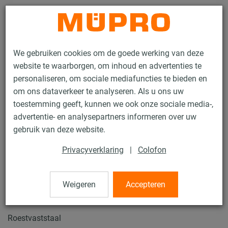
Contact
We gebruiken cookies om de goede werking van deze
website te waarborgen, om inhoud en advertenties te
personaliseren, om sociale mediafuncties te bieden en
om ons dataverkeer te analyseren. Als u ons uw
toestemming geeft, kunnen we ook onze sociale media-,
Producten
Bevestigingstechniek
Ventilatiebevestiging
advertentie- en analysepartners informeren over uw
Installatierails voor luchtkanaalbevestiging
gebruik van deze website.
Hoek- en T-Verbindingsplaat
Privacyverklaring
|
Colofon
64 / 73
Weigeren
Accepteren
Hoek- en T-Verbindingsplaat
Roestvaststaal