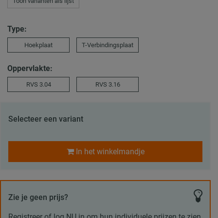
Toon varianten als lijst
Type:
Hoekplaat
T-Verbindingsplaat
Oppervlakte:
RVS 3.04
RVS 3.16
Selecteer een variant
In het winkelmandje
Zie je geen prijs?
Registreer of log NU in om hun individuele prijzen te zien