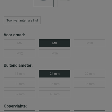
Toon varianten als lijst
Voor draad:
M6
M8
M10
M12
M16
Buitendiameter:
18 mm
24 mm
29 mm
30 mm
35 mm
36 mm
37 mm
40 mm
Oppervlakte: