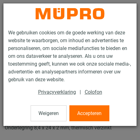
Contact
We gebruiken cookies om de goede werking van deze
website te waarborgen, om inhoud en advertenties te
personaliseren, om sociale mediafuncties te bieden en
om ons dataverkeer te analyseren. Als u ons uw
toestemming geeft, kunnen we ook onze sociale media-,
Producten
Bevestigingstechniek
Ventilatiebevestiging
advertentie- en analysepartners informeren over uw
Installatierails voor luchtkanaalbevestiging
Onderlegringen
gebruik van deze website.
21 / 62
Privacyverklaring
|
Colofon
Onderlegringen
Weigeren
Accepteren
Onderlegring 8,4 x 24 x 2 mm, thermisch verzinkt