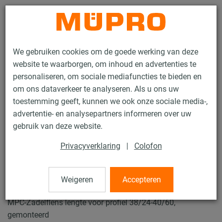
Contact
We gebruiken cookies om de goede werking van deze
website te waarborgen, om inhoud en advertenties te
personaliseren, om sociale mediafuncties te bieden en
om ons dataverkeer te analyseren. Als u ons uw
toestemming geeft, kunnen we ook onze sociale media-,
Producten
Bevestigingstechniek
Ventilatiebevestiging
advertentie- en analysepartners informeren over uw
Installatierails voor luchtkanaalbevestiging
MPC Zadelflens
gebruik van deze website.
26 / 62
Privacyverklaring
|
Colofon
MPC Zadelflens
Weigeren
Accepteren
MPC-Zadelflens lengte voor profiel 38/24-40/60,
gemonteerd