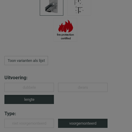
Toon varianten als lijst
Uitvoering:
dubbele
dwars
lengte
Type:
niet voorgemonteerd
voorgemonteerd