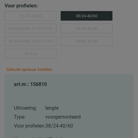
Voor profielen:
27/18, 28/30
38/24-40/60
38/24-40/60, 41/21-41/62
38/24-40/80
38/24-40/80, 41/21-41/62
38/80, 40/80
40/120
Selectie opnieuw instellen
art.nr.: 156810
Uitvoering:
lengte
Type:
voorgemonteerd
Voor profielen:
38/24-40/60