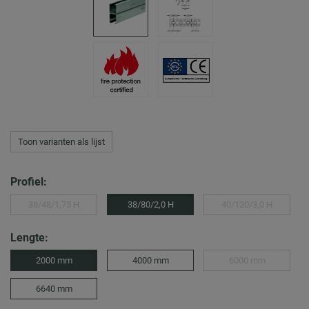
Toon varianten als lijst
Profiel:
38/48/1,75 H
38/80/2,0 H
40/120/3,0 H
Lengte:
2000 mm
4000 mm
6000 mm
6640 mm