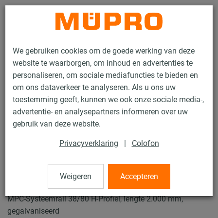
Contact
We gebruiken cookies om de goede werking van deze
website te waarborgen, om inhoud en advertenties te
personaliseren, om sociale mediafuncties te bieden en
om ons dataverkeer te analyseren. Als u ons uw
toestemming geeft, kunnen we ook onze sociale media-,
Producten
Bevestigingstechniek
Ventilatiebevestiging
advertentie- en analysepartners informeren over uw
Installatierails voor luchtkanaalbevestiging
MPC Systeemrails
gebruik van deze website.
2 / 62
Privacyverklaring
|
Colofon
MPC Systeemrails
Weigeren
Accepteren
MPC-Systeemrail 38/80 H-Profiel, lengte 2.000 mm,
gegalvaniseerd