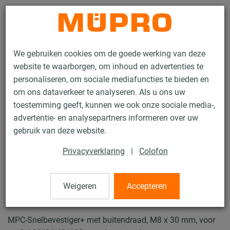
Contact
We gebruiken cookies om de goede werking van deze
website te waarborgen, om inhoud en advertenties te
personaliseren, om sociale mediafuncties te bieden en
om ons dataverkeer te analyseren. Als u ons uw
toestemming geeft, kunnen we ook onze sociale media-,
Producten
Bevestigingstechniek
Ventilatiebevestiging
advertentie- en analysepartners informeren over uw
Installatierails voor luchtkanaalbevestiging
gebruik van deze website.
MPC Snelbevestigers+
Privacyverklaring
|
Colofon
10 / 62
Weigeren
Accepteren
MPC Snelbevestigers+
MPC-Snelbevestiger+ met buitendraad, M8 x 30 mm, voor