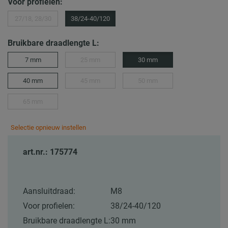
Voor profielen:
27/18, 28/30
38/24-40/120
Bruikbare draadlengte L:
7 mm
25 mm
30 mm
40 mm
45 mm
50 mm
65 mm
Selectie opnieuw instellen
art.nr.: 175774
Aansluitdraad:
M8
Voor profielen:
38/24-40/120
Bruikbare draadlengte L:
30 mm