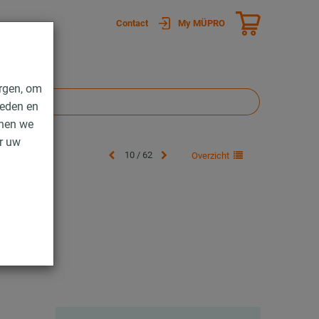
Contact
My MÜPRO
rgen, om
ieden en
nnen we
er uw
10 / 62
Overzicht