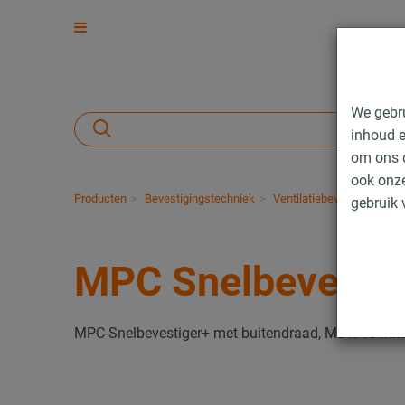
We gebr
inhoud e
om ons d
ook onze
Producten
Bevestigingstechniek
Ventilatiebevestiging
I
gebruik 
MPC Snelbevestig
MPC-Snelbevestiger+ met buitendraad, M8 x 45 mm v