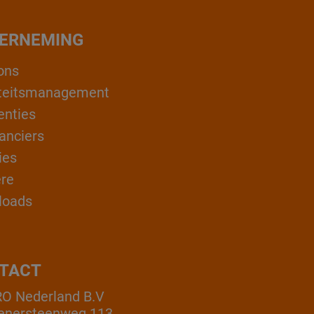
ERNEMING
ons
teitsmanagement
enties
anciers
ies
ère
loads
TACT
O Nederland B.V
enersteenweg 113