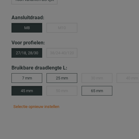
Aansluitdraad:
M8
M10
Voor profielen:
27/18, 28/30
38/24-40/120
Bruikbare draadlengte L:
7 mm
25 mm
30 mm
40 mm
45 mm
50 mm
65 mm
Selectie opnieuw instellen