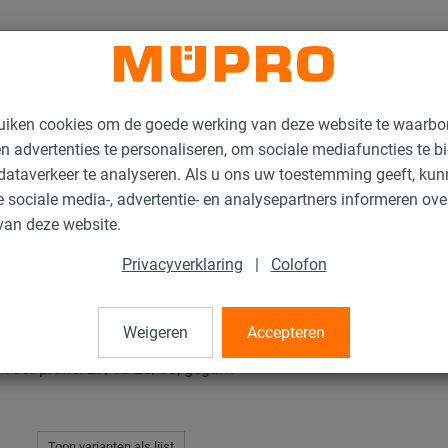
uiken cookies om de goede werking van deze website te waarbo
n advertenties te personaliseren, om sociale mediafuncties te b
ataverkeer te analyseren. Als u ons uw toestemming geeft, ku
 sociale media-, advertentie- en analysepartners informeren ov
nstallatierails voor luchtkanaalbevestiging
MPC Snelbevestigers+
van deze website.
Privacyverklaring
|
Colofon
ers+
Weigeren
Accepteren
oor profiel 27/18-28/30, gegalv.
Toon varianten als lijst