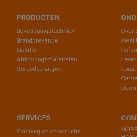
PRODUCTEN
OND
Bevestigingstechniek
Over 
Brandpreventie
Kwali
Isolatie
Refer
Afdichtingsmaterialen
Lever
Gereedschappen
Locat
Carri
Down
SERVICES
CON
MÜPR
Planning en constructie
Heerl