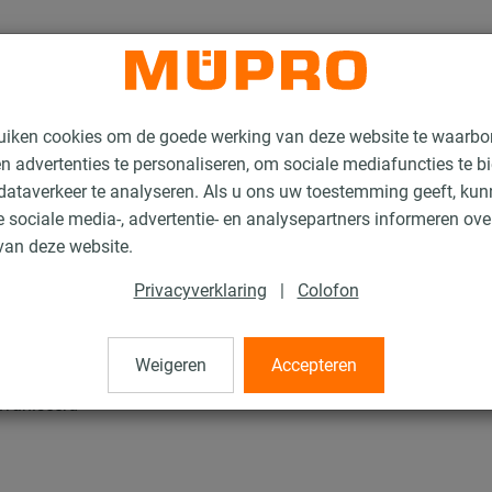
uiken cookies om de goede werking van deze website te waarbo
n advertenties te personaliseren, om sociale mediafuncties te b
ataverkeer te analyseren. Als u ons uw toestemming geeft, ku
 sociale media-, advertentie- en analysepartners informeren ov
nstallatierails voor luchtkanaalbevestiging
MPC Draagbalkknop
van deze website.
Privacyverklaring
|
Colofon
op
Weigeren
Accepteren
lvaniseerd