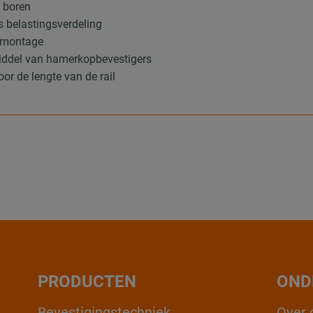
e boren
s belastingsverdeling
e montage
middel van hamerkopbevestigers
or de lengte van de rail
PRODUCTEN
OND
Bevestigingstechniek
Over 