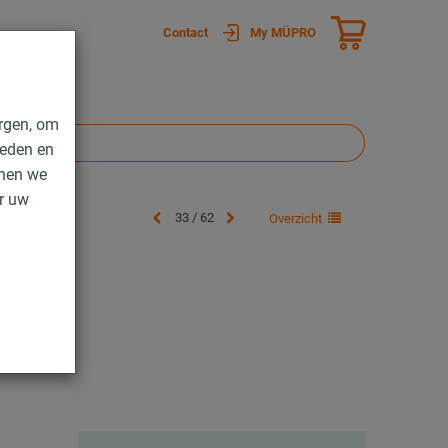
Contact
My MÜPRO
rgen, om
ieden en
nnen we
er uw
33 / 62
Overzicht