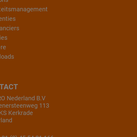
teitsmanagement
enties
anciers
ies
ère
loads
TACT
O Nederland B.V
enersteenweg 113
KS Kerkrade
land