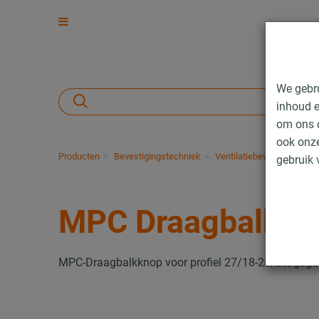
We gebr
inhoud e
om ons d
ook onze
Producten
Bevestigingstechniek
Ventilatiebevestiging
I
gebruik 
MPC Draagbalkkn
MPC-Draagbalkknop voor profiel 27/18-28/30, gega