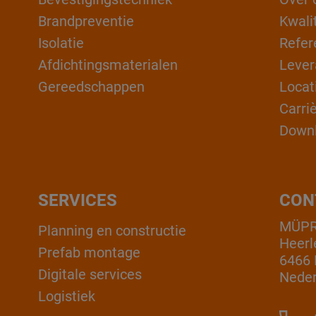
Brandpreventie
Kwali
Isolatie
Refer
Afdichtingsmaterialen
Lever
Gereedschappen
Locat
Carri
Down
SERVICES
CON
MÜPR
Planning en constructie
Heerl
Prefab montage
6466 
Digitale services
Neder
Logistiek