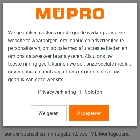
Contact
We gebruiken cookies om de goede werking van deze
website te waarborgen, om inhoud en advertenties te
personaliseren, om sociale mediafuncties te bieden en
om ons dataverkeer te analyseren. Als u ons uw
toestemming geeft, kunnen we ook onze sociale media-,
Producten
Bevestigingstechniek
Thermisch verzinkte producten
advertentie- en analysepartners informeren over uw
Thermische verzinkte producten voor naamplaatjes
gebruik van deze website.
ML-Spanlichaam
Privacyverklaring
|
Colofon
2 / 2
Weigeren
Accepteren
ML-Spanlichaam
zonder spanset en montageband, voor ML-Montageband