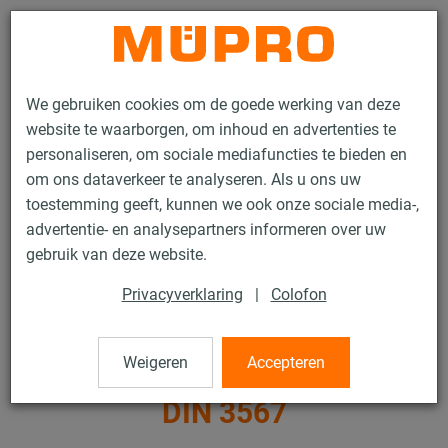
Contact
We gebruiken cookies om de goede werking van deze
website te waarborgen, om inhoud en advertenties te
personaliseren, om sociale mediafuncties te bieden en
om ons dataverkeer te analyseren. Als u ons uw
toestemming geeft, kunnen we ook onze sociale media-,
Producten
Bevestigingstechniek
Thermisch verzinkte producten
advertentie- en analysepartners informeren over uw
Thermisch verzinkte producten voor glijsleëen en toebehoren
gebruik van deze website.
Buisklemmen volgens DIN 3567
Privacyverklaring
|
Colofon
18 / 19
Weigeren
Accepteren
Buisklemmen volgens
DIN 3567