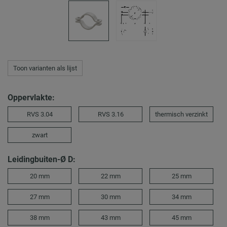
Toon varianten als lijst
Oppervlakte:
RVS 3.04
RVS 3.16
thermisch verzinkt
zwart
Leidingbuiten-Ø D:
20 mm
22 mm
25 mm
27 mm
30 mm
34 mm
38 mm
43 mm
45 mm