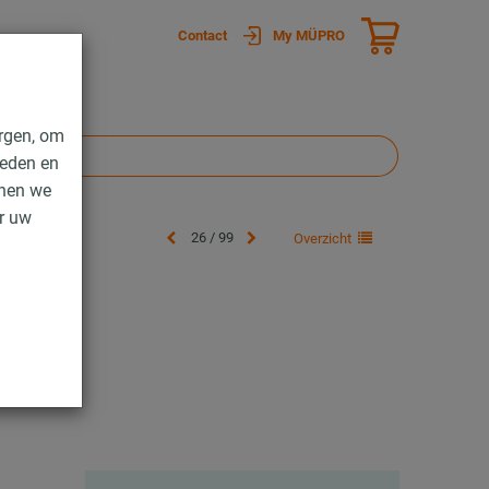
Contact
My MÜPRO
rgen, om
ieden en
nnen we
er uw
26 / 99
Overzicht