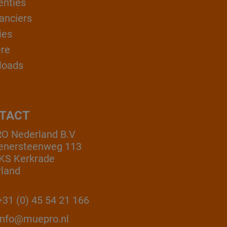
enties
anciers
ies
ère
loads
TACT
O Nederland B.V
enersteenweg 113
KS Kerkrade
land
31 (0) 45 54 21 166
info@muepro.nl