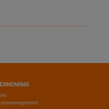
ERNEMING
ons
teitsmanagement