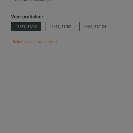
Voor profielen:
41/21, 41/42
41/41, 41/82
41/62, 41/124
Selectie opnieuw instellen