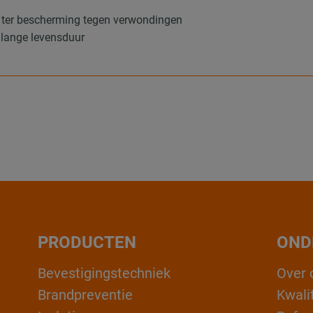
s ter bescherming tegen verwondingen
 lange levensduur
PRODUCTEN
OND
Bevestigingstechniek
Over 
Brandpreventie
Kwali