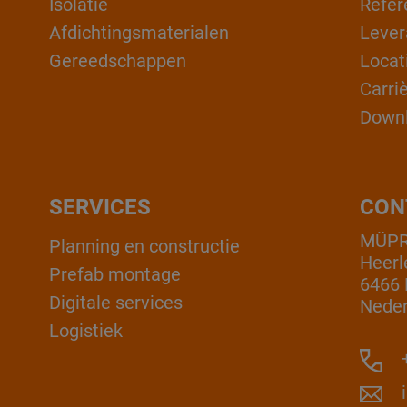
Isolatie
Refer
Afdichtingsmaterialen
Lever
Gereedschappen
Locat
Carri
Down
SERVICES
CON
MÜPR
Planning en constructie
Heerl
Prefab montage
6466 
Digitale services
Neder
Logistiek
+