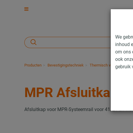
We gebr
inhoud e
om ons d
ook onze
Producten
Bevestigingstechniek
Thermisch verzinkte prod
gebruik 
MPR Afsluitkappe
Afsluitkap voor MPR-Systeemrail voor 41/21 en 41/