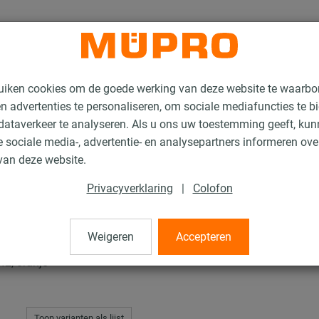
uiken cookies om de goede werking van deze website te waarbo
n advertenties te personaliseren, om sociale mediafuncties te b
ataverkeer te analyseren. Als u ons uw toestemming geeft, ku
 sociale media-, advertentie- en analysepartners informeren ov
ucten
Thermisch verzinkte installatierails
MPR Afsluitkappen
van deze website.
Privacyverklaring
|
Colofon
n
Weigeren
Accepteren
42, oranje
Toon varianten als lijst