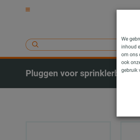
We gebr
inhoud e
om ons d
ook onze
gebruik 
Pluggen voor sprinklerbevest