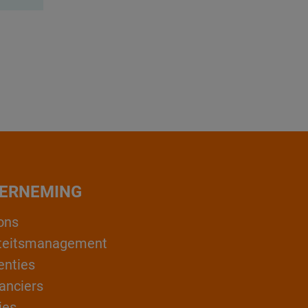
ERNEMING
ons
teitsmanagement
enties
anciers
ies