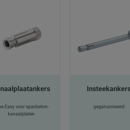
naalplaatankers
Insteekanker
pe Easy voor spanbeton-
gegalvaniseerd
kanaalplaten