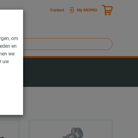
Contact
My MÜPRO
rgen, om
ieden en
nnen we
er uw