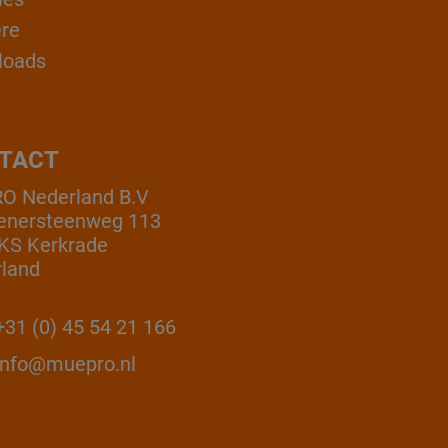
ère
loads
TACT
O Nederland B.V
enersteenweg 113
KS Kerkrade
land
31 (0) 45 54 21 166
info@muepro.nl