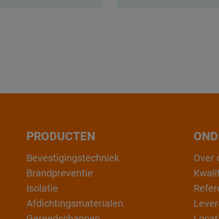
PRODUCTEN
OND
Bevestigingstechniek
Over 
Brandpreventie
Kwali
Isolatie
Refer
Afdichtingsmaterialen
Lever
Gereedschappen
Locat