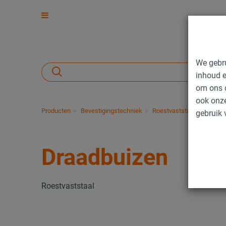
We gebr
inhoud e
om ons d
ook onze
Producten
Bevestigingstechniek
Roestvaststaalproducten
gebruik 
Draadbuizen
Roestvaststaal