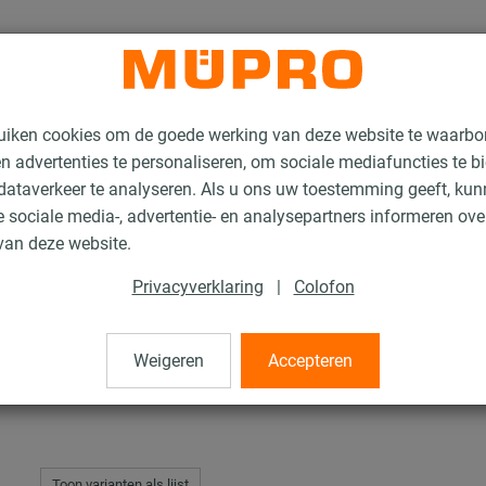
uiken cookies om de goede werking van deze website te waarbo
n advertenties te personaliseren, om sociale mediafuncties te b
ataverkeer te analyseren. Als u ons uw toestemming geeft, ku
 sociale media-, advertentie- en analysepartners informeren ov
RVS-Montagetoebehoren
Draadbuizen
van deze website.
Privacyverklaring
|
Colofon
Weigeren
Accepteren
Toon varianten als lijst