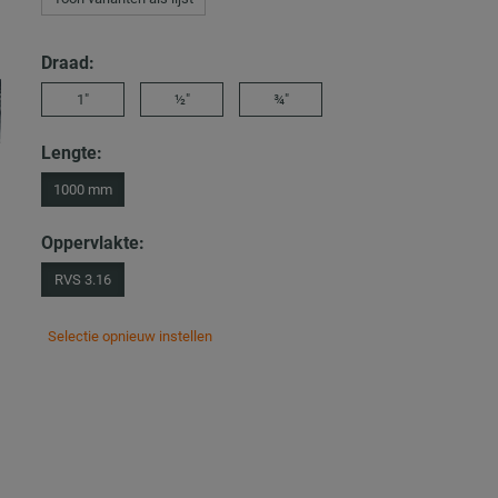
Draad:
1″
½″
¾″
Lengte:
1000 mm
Oppervlakte:
RVS 3.16
Selectie opnieuw instellen