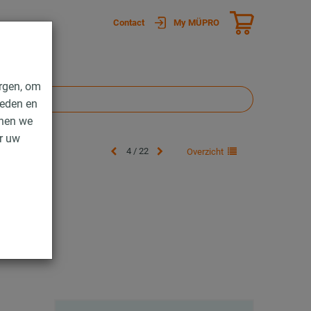
Contact
My MÜPRO
rgen, om
ieden en
nnen we
er uw
4 / 22
Overzicht