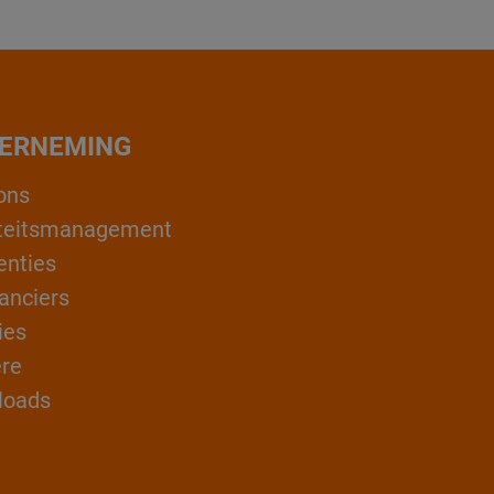
ERNEMING
ons
teitsmanagement
enties
anciers
ies
ère
loads