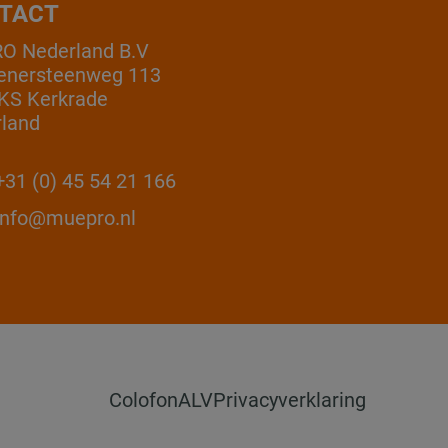
TACT
O Nederland B.V
enersteenweg 113
KS Kerkrade
land
31 (0) 45 54 21 166
info@muepro.nl
Colofon
ALV
Privacyverklaring