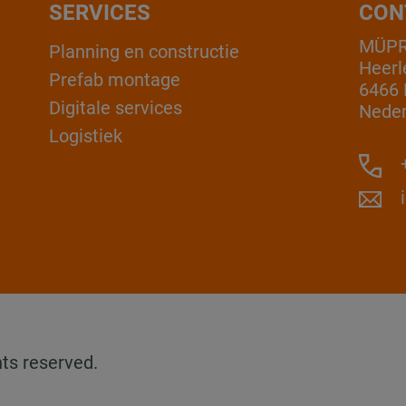
SERVICES
CON
MÜPR
Planning en constructie
Heerl
Prefab montage
6466 
Digitale services
Neder
Logistiek
+
ts reserved.