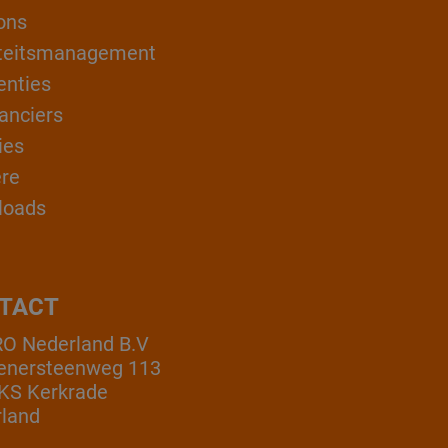
ons
teitsmanagement
enties
anciers
ies
ère
loads
TACT
O Nederland B.V
enersteenweg 113
KS Kerkrade
land