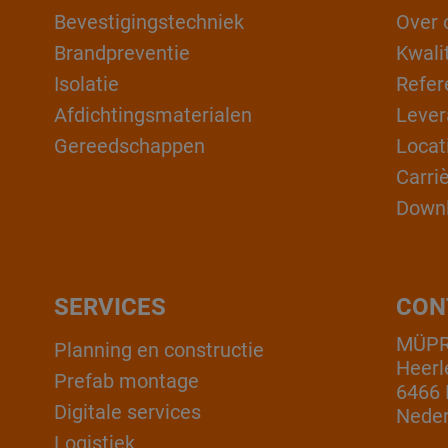
Bevestigingstechniek
Over 
Brandpreventie
Kwali
Isolatie
Refer
Afdichtingsmaterialen
Lever
Gereedschappen
Locat
Carri
Down
SERVICES
CON
MÜPR
Planning en constructie
Heerl
Prefab montage
6466 
Digitale services
Neder
Logistiek