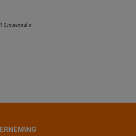
R Systeemrails
ERNEMING