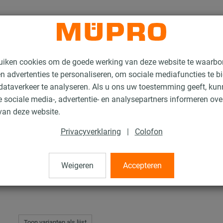
uiken cookies om de goede werking van deze website te waarbo
n advertenties te personaliseren, om sociale mediafuncties te b
ataverkeer te analyseren. Als u ons uw toestemming geeft, ku
 sociale media-, advertentie- en analysepartners informeren ov
RVS-Installatierails
MPR Railbeugels
van deze website.
Privacyverklaring
|
Colofon
Weigeren
Accepteren
Toon varianten als lijst