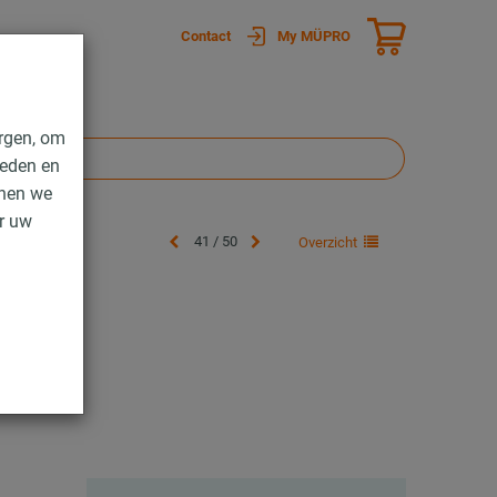
Contact
My MÜPRO
rgen, om
ieden en
nnen we
er uw
41 / 50
Overzicht