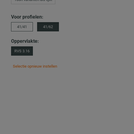
Voor profielen:
41/41
41/62
Oppervlakte:
RVS 3.16
Selectie opnieuw instellen