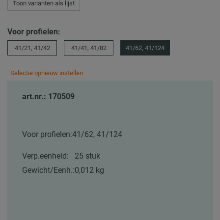
Toon varianten als lijst
Voor profielen:
41/21, 41/42
41/41, 41/82
41/62, 41/124
Selectie opnieuw instellen
art.nr.: 170509
Voor profielen:
41/62, 41/124
Verp.eenheid:
25 stuk
Gewicht/Eenh.:
0,012 kg