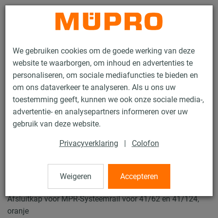
Contact
We gebruiken cookies om de goede werking van deze
website te waarborgen, om inhoud en advertenties te
personaliseren, om sociale mediafuncties te bieden en
om ons dataverkeer te analyseren. Als u ons uw
toestemming geeft, kunnen we ook onze sociale media-,
Producten
Bevestigingstechniek
Roestvaststaalproducten
advertentie- en analysepartners informeren over uw
RVS-Installatierails
MPR Afsluitkappen
gebruik van deze website.
35 / 50
Privacyverklaring
|
Colofon
MPR Afsluitkappen
Weigeren
Accepteren
Afsluitkap voor MPR-Systeemrail voor 41/62 en 41/124,
oranje