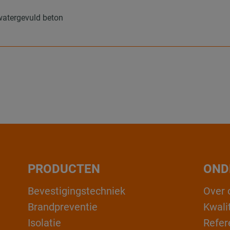
watergevuld beton
PRODUCTEN
OND
Bevestigingstechniek
Over 
Brandpreventie
Kwali
Isolatie
Refer