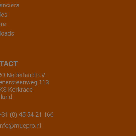
anciers
ies
ère
loads
TACT
O Nederland B.V
enersteenweg 113
KS Kerkrade
land
31 (0) 45 54 21 166
info@muepro.nl