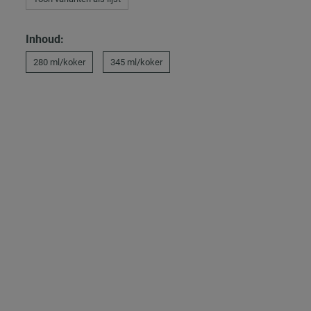
Inhoud:
280 ml/koker
345 ml/koker