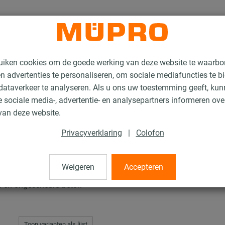
uiken cookies om de goede werking van deze website te waarbo
n advertenties te personaliseren, om sociale mediafuncties te b
ataverkeer te analyseren. Als u ons uw toestemming geeft, ku
 sociale media-, advertentie- en analysepartners informeren ov
 XV Plus
van deze website.
Privacyverklaring
|
Colofon
Plus
Weigeren
Accepteren
d en ongescheurd beton
Toon varianten als lijst