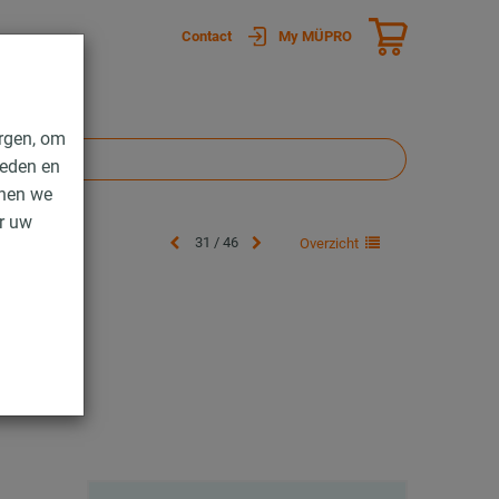
Contact
My MÜPRO
rgen, om
ieden en
nnen we
er uw
31 / 46
Overzicht