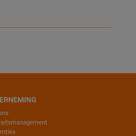
ERNEMING
ons
teitsmanagement
enties