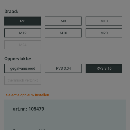
Draad:
M6
M8
M10
M12
M16
M20
M24
Oppervlakte:
gegalvaniseerd
RVS 3.04
RVS 3.16
thermisch verzinkt
Selectie opnieuw instellen
art.nr.: 105479