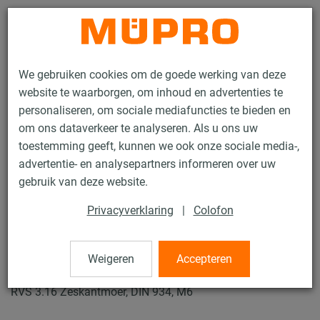
Contact
We gebruiken cookies om de goede werking van deze
website te waarborgen, om inhoud en advertenties te
personaliseren, om sociale mediafuncties te bieden en
om ons dataverkeer te analyseren. Als u ons uw
toestemming geeft, kunnen we ook onze sociale media-,
Producten
Bevestigingstechniek
Montagetoebehoren
advertentie- en analysepartners informeren over uw
Zeskantmoeren
gebruik van deze website.
51 / 84
Privacyverklaring
|
Colofon
Zeskantmoeren
Weigeren
Accepteren
RVS 3.16 Zeskantmoer, DIN 934, M6