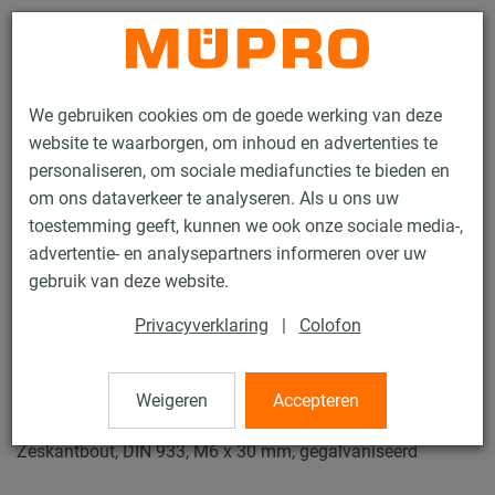
Contact
We gebruiken cookies om de goede werking van deze
website te waarborgen, om inhoud en advertenties te
personaliseren, om sociale mediafuncties te bieden en
om ons dataverkeer te analyseren. Als u ons uw
toestemming geeft, kunnen we ook onze sociale media-,
Producten
Bevestigingstechniek
Montagetoebehoren
advertentie- en analysepartners informeren over uw
Zeskantbouten
gebruik van deze website.
55 / 84
Privacyverklaring
|
Colofon
Zeskantbouten
Weigeren
Accepteren
Zeskantbout, DIN 933, M6 x 30 mm, gegalvaniseerd