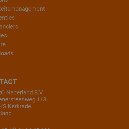
teitsmanagement
enties
anciers
ies
ère
loads
TACT
O Nederland B.V
enersteenweg 113
KS Kerkrade
land