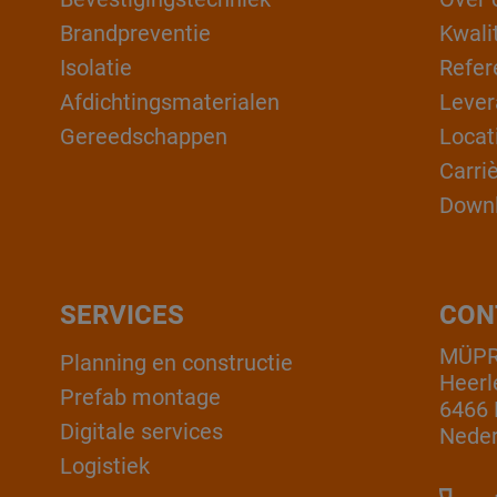
Brandpreventie
Kwali
Isolatie
Refer
Afdichtingsmaterialen
Lever
Gereedschappen
Locat
Carri
Down
SERVICES
CON
MÜPR
Planning en constructie
Heerl
Prefab montage
6466 
Digitale services
Neder
Logistiek