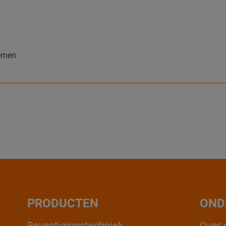
temen
PRODUCTEN
OND
Bevestigingstechniek
Over 