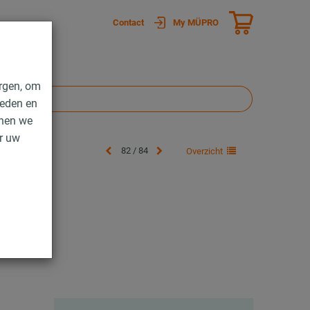
Contact
My MÜPRO
rgen, om
ieden en
nnen we
er uw
82 / 84
Overzicht
ing