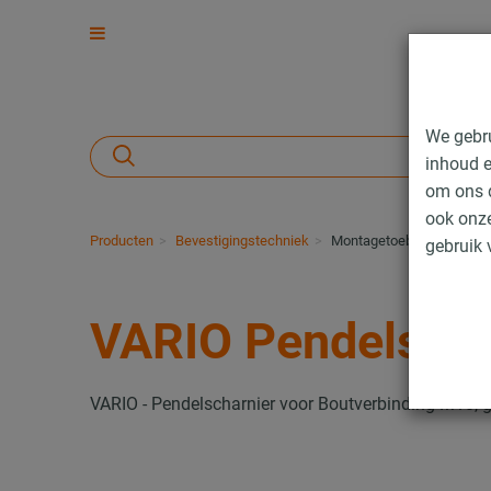
We gebr
inhoud e
om ons d
ook onze
Producten
Bevestigingstechniek
Montagetoebehoren
V
gebruik 
VARIO Pendelscha
VARIO - Pendelscharnier voor Boutverbinding M10, 