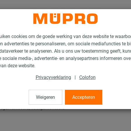
uiken cookies om de goede werking van deze website te waarbo
n advertenties te personaliseren, om sociale mediafuncties te b
ataverkeer te analyseren. Als u ons uw toestemming geeft, ku
 sociale media-, advertentie- en analysepartners informeren ov
ARIO Pendelscharnier met Boutverbinding
van deze website.
Privacyverklaring
|
Colofon
rnier met Boutverbind
Weigeren
Accepteren
gegalvaniseerd, voorgemonteerd