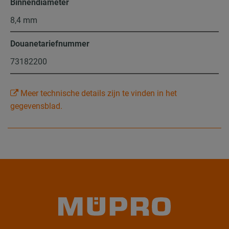
Binnendiameter
8,4 mm
Douanetariefnummer
73182200
Meer technische details zijn te vinden in het
gegevensblad.