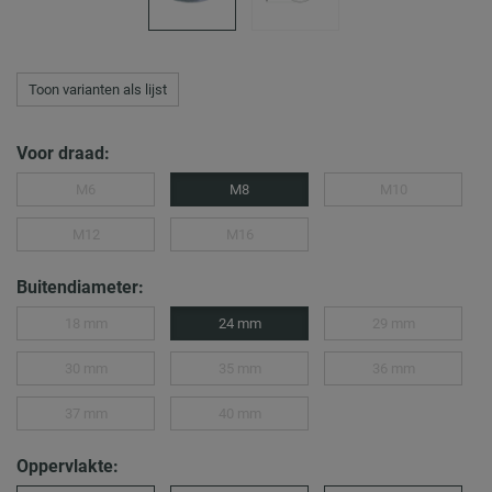
Toon varianten als lijst
Voor draad:
M6
M8
M10
M12
M16
Buitendiameter:
18 mm
24 mm
29 mm
30 mm
35 mm
36 mm
37 mm
40 mm
Oppervlakte: