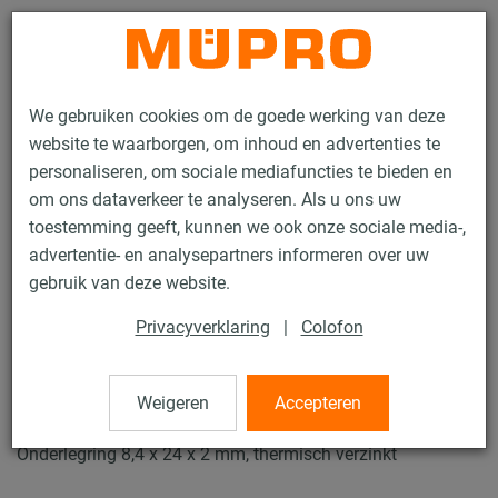
Contact
We gebruiken cookies om de goede werking van deze
website te waarborgen, om inhoud en advertenties te
personaliseren, om sociale mediafuncties te bieden en
om ons dataverkeer te analyseren. Als u ons uw
toestemming geeft, kunnen we ook onze sociale media-,
Producten
Bevestigingstechniek
Montagetoebehoren
advertentie- en analysepartners informeren over uw
Onderlegringen
gebruik van deze website.
78 / 84
Privacyverklaring
|
Colofon
Onderlegringen
Weigeren
Accepteren
Onderlegring 8,4 x 24 x 2 mm, thermisch verzinkt